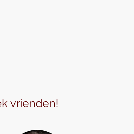
Over Ons
Repetoire
ek vrienden!